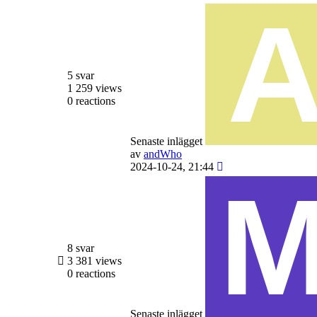
5 svar
1 259 views
0 reactions
Senaste inlägget
av
andWho
2024-10-24, 21:44
8 svar
3 381 views
0 reactions
Senaste inlägget