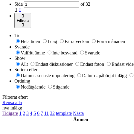
Sida
of
32
Filtrera
Tid
Hela tiden
I dag
Färra veckan
Förra månaden
Svarade
Valfritt ämne
Inte besvarad
Svarade
Show
Allt
Endast diskussioner
Endast foton
Endast vide
Sortera efter
Datum - senaste uppdatering
Datum - påbörjat inlägg
Ordning
Nedåtgående
Stigande
Filtrerat efter:
Rensa alla
nya inlägg
Tidigare
1
2
3
4
5
6
7
11
32
template
Nästa
Ämnen