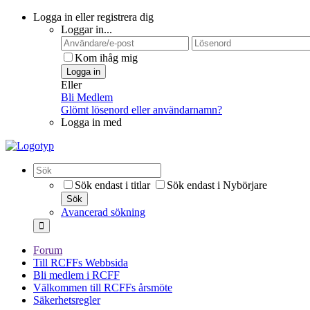
Logga in eller registrera dig
Loggar in...
Kom ihåg mig
Logga in
Eller
Bli Medlem
Glömt lösenord eller användarnamn?
Logga in med
Sök endast i titlar
Sök endast i Nybörjare
Sök
Avancerad sökning
Forum
Till RCFFs Webbsida
Bli medlem i RCFF
Välkommen till RCFFs årsmöte
Säkerhetsregler