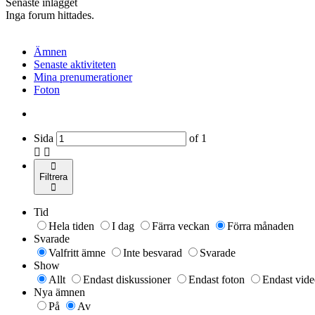
Senaste inlägget
Inga forum hittades.
Ämnen
Senaste aktiviteten
Mina prenumerationer
Foton
Sida
of
1
Filtrera
Tid
Hela tiden
I dag
Färra veckan
Förra månaden
Svarade
Valfritt ämne
Inte besvarad
Svarade
Show
Allt
Endast diskussioner
Endast foton
Endast vide
Nya ämnen
På
Av