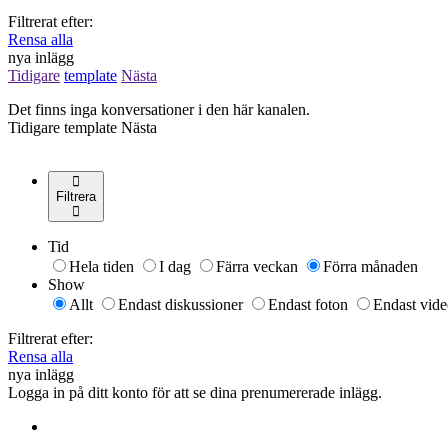
Filtrerat efter:
Rensa alla
nya inlägg
Tidigare
template
Nästa
Det finns inga konversationer i den här kanalen.
Tidigare
template
Nästa
Filtrera
Tid
Hela tiden
I dag
Färra veckan
Förra månaden
Show
Allt
Endast diskussioner
Endast foton
Endast vide
Filtrerat efter:
Rensa alla
nya inlägg
Logga in på ditt konto för att se dina prenumererade inlägg.