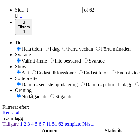
Sida
of
62
Filtrera
Tid
Hela tiden
I dag
Färra veckan
Förra månaden
Svarade
Valfritt ämne
Inte besvarad
Svarade
Show
Allt
Endast diskussioner
Endast foton
Endast vide
Sortera efter
Datum - senaste uppdatering
Datum - påbörjat inlägg
Ordning
Nedåtgående
Stigande
Filtrerat efter:
Rensa alla
nya inlägg
Tidigare
1
2
3
4
5
6
7
11
51
62
template
Nästa
Ämnen
Statistik