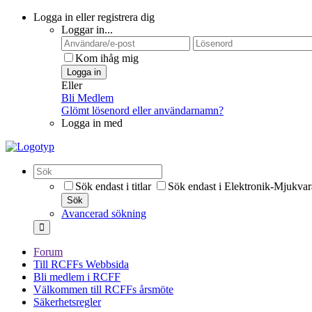
Logga in eller registrera dig
Loggar in...
Kom ihåg mig
Logga in
Eller
Bli Medlem
Glömt lösenord eller användarnamn?
Logga in med
Sök endast i titlar
Sök endast i Elektronik-Mjukva
Sök
Avancerad sökning
Forum
Till RCFFs Webbsida
Bli medlem i RCFF
Välkommen till RCFFs årsmöte
Säkerhetsregler