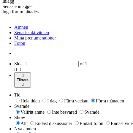
Inlägg
Senaste inlägget
Inga forum hittades.
Ämnen
Senaste aktiviteten
Mina prenumerationer
Foton
Sida
of
1
Filtrera
Tid
Hela tiden
I dag
Färra veckan
Förra månaden
Svarade
Valfritt ämne
Inte besvarad
Svarade
Show
Allt
Endast diskussioner
Endast foton
Endast vide
Nya ämnen