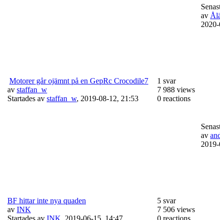
Senast
av
Ål
2020-
Motorer går ojämnt på en GepRc Crocodile7
1 svar
av
staffan_w
7 988 views
Startades av
staffan_w
,
2019-08-12, 21:53
0 reactions
Senast
av
an
2019-
BF hittar inte nya quaden
5 svar
av
INK
7 506 views
Startades av
INK
,
2019-06-15, 14:47
0 reactions