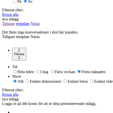
På
Av
Filtrerat efter:
Rensa alla
nya inlägg
Tidigare
template
Nästa
Det finns inga konversationer i den här kanalen.
Tidigare
template
Nästa
Filtrera
Tid
Hela tiden
I dag
Färra veckan
Förra månaden
Show
Allt
Endast diskussioner
Endast foton
Endast vide
Filtrerat efter:
Rensa alla
nya inlägg
Logga in på ditt konto för att se dina prenumererade inlägg.