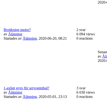
2020-
Beräkning motor?
2 svar
av
Ålänning
6 094 views
Startades av
Ålänning
,
2020-06-20, 08:21
0 reactions
Senast
av
Ål
2020-
1-axligt gyro för servogimbal?
3 svar
av
Ålänning
6 030 views
Startades av
Ålänning
,
2020-05-01, 23:13
0 reactions