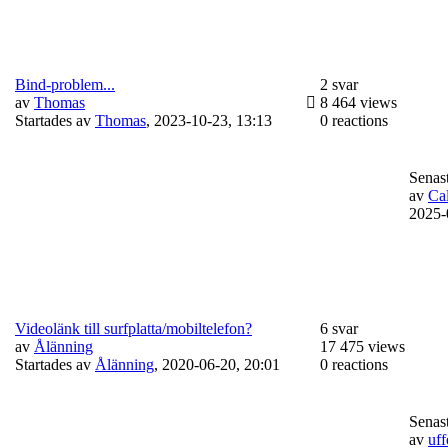
Bind-problem...
2 svar
av
Thomas
8 464 views
Startades av
Thomas
,
2023-10-23, 13:13
0 reactions
Senast
av
Ca
2025-
Videolänk till surfplatta/mobiltelefon?
6 svar
av
Ålänning
17 475 views
Startades av
Ålänning
,
2020-06-20, 20:01
0 reactions
Senast
av
uf