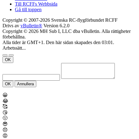
Till RCFFs Webbsida
Gå till toppen
Copyright © 2007-2026 Svenska RC-flygförbundet RCFF
Drivs av
vBulletin®
Version 6.2.0
Copyright © 2026 MH Sub I, LLC dba vBulletin. Alla rättigheter
förbehållna.
Alla tider är GMT+1. Den här sidan skapades den 03:01.
Arbetssätt...
OK
OK
Annullera
😀
😂
🥰
😘
🤢
😎
😞
😡