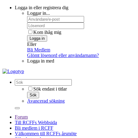
Logga in eller registrera dig
Loggar in...
Kom ihåg mig
Logga in
Eller
Bli Medlem
Glömt lösenord eller användarnamn?
Logga in med
Sök endast i titlar
Sök
Avancerad sökning
Forum
Till RCFFs Webbsida
Bli medlem i RCFF
Välkommen till RCFFs årsmöte