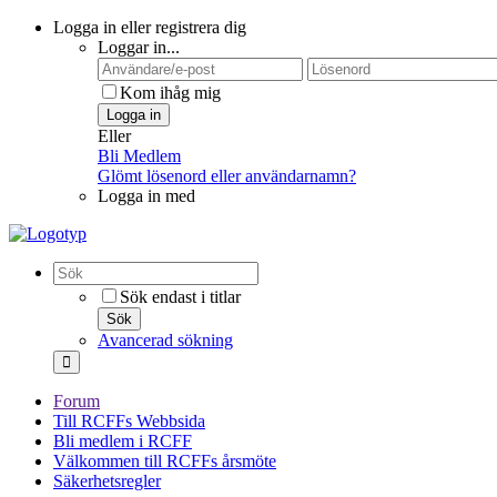
Logga in eller registrera dig
Loggar in...
Kom ihåg mig
Logga in
Eller
Bli Medlem
Glömt lösenord eller användarnamn?
Logga in med
Sök endast i titlar
Sök
Avancerad sökning
Forum
Till RCFFs Webbsida
Bli medlem i RCFF
Välkommen till RCFFs årsmöte
Säkerhetsregler