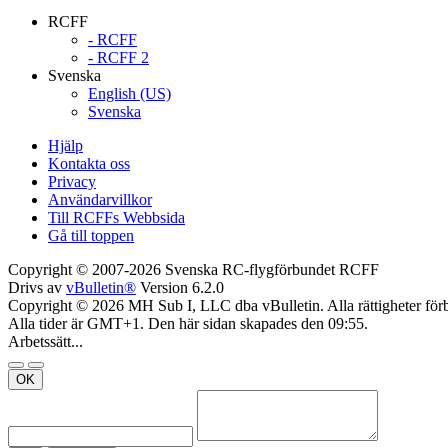
RCFF
- RCFF
- RCFF 2
Svenska
English (US)
Svenska
Hjälp
Kontakta oss
Privacy
Användarvillkor
Till RCFFs Webbsida
Gå till toppen
Copyright © 2007-2026 Svenska RC-flygförbundet RCFF
Drivs av
vBulletin®
Version 6.2.0
Copyright © 2026 MH Sub I, LLC dba vBulletin. Alla rättigheter förb
Alla tider är GMT+1. Den här sidan skapades den 09:55.
Arbetssätt...
OK