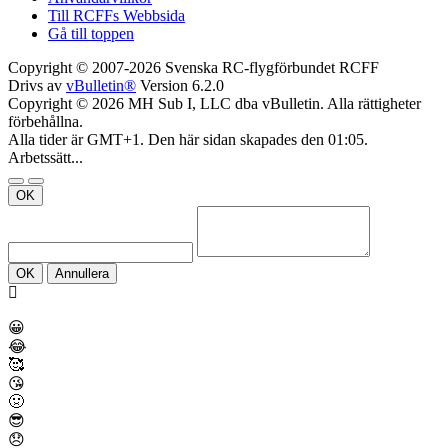
Till RCFFs Webbsida
Gå till toppen
Copyright © 2007-2026 Svenska RC-flygförbundet RCFF
Drivs av
vBulletin®
Version 6.2.0
Copyright © 2026 MH Sub I, LLC dba vBulletin. Alla rättigheter
förbehållna.
Alla tider är GMT+1. Den här sidan skapades den 01:05.
Arbetssätt...
OK
OK
Annullera
😀
😂
🥰
😘
🤢
😎
😞