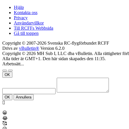
Hjälp
Kontakta oss
Privacy
Användarvillkor
Till RCFFs Webbsida
Gå till toppen
Copyright © 2007-2026 Svenska RC-flygförbundet RCFF
Drivs av
vBulletin®
Version 6.2.0
Copyright © 2026 MH Sub I, LLC dba vBulletin. Alla rättigheter förb
Alla tider är GMT+1. Den här sidan skapades den 11:35.
Arbetssätt...
OK
OK
Annullera
😀
😂
🥰
😘