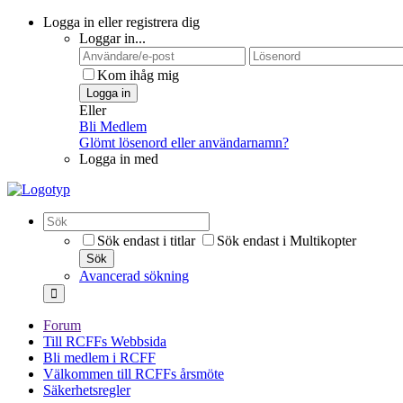
Logga in eller registrera dig
Loggar in...
Kom ihåg mig
Logga in
Eller
Bli Medlem
Glömt lösenord eller användarnamn?
Logga in med
Sök endast i titlar
Sök endast i Multikopter
Sök
Avancerad sökning
Forum
Till RCFFs Webbsida
Bli medlem i RCFF
Välkommen till RCFFs årsmöte
Säkerhetsregler