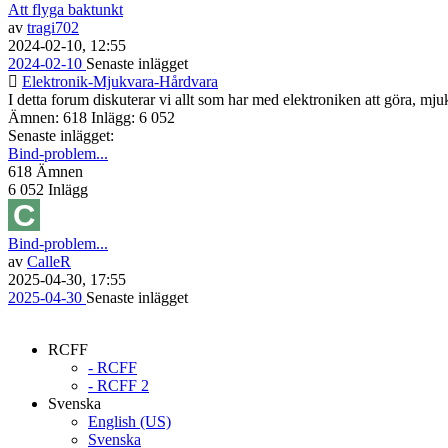
Att flyga baktunkt
av
tragi702
2024-02-10, 12:55
2024-02-10
Senaste inlägget
Elektronik-Mjukvara-Hårdvara
I detta forum diskuterar vi allt som har med elektroniken att göra, m
Ämnen: 618 Inlägg: 6 052
Senaste inlägget:
Bind-problem...
618
Ämnen
6 052
Inlägg
Bind-problem...
av
CalleR
2025-04-30, 17:55
2025-04-30
Senaste inlägget
RCFF
- RCFF
- RCFF 2
Svenska
English (US)
Svenska