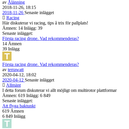
av
Ålänning
2018-11-26, 18:15
2018-11-26
Senaste inlägget
Racing
Här diskuterar vi racing, tips å trix för pallplats!
Ämnen: 14 Inlägg: 39
Senaste inlägget:
Första racing drone. Vad rekommenderas?
14
Ämnen
39
Inlägg
Första racing drone. Vad rekommenderas?
av
terrawatt
2020-04-12, 18:02
2020-04-12
Senaste inlägget
Allmänt
I detta forum diskuterar vi allt möjligt om multirotor plattformar
Ämnen: 619 Inlägg: 6 849
Senaste inlägget:
Att flyga baktunkt
619
Ämnen
6 849
Inlägg