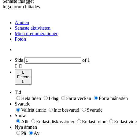
Senaste inlägget
Inga forum hittades.
Ämnen
Senaste aktiviteten
Mina prenumerationer
Foton
Sida
of
1
Filtrera
Tid
Hela tiden
I dag
Färra veckan
Förra månaden
Svarade
Valfritt ämne
Inte besvarad
Svarade
Show
Allt
Endast diskussioner
Endast foton
Endast vide
Nya ämnen
På
Av