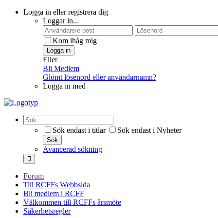
Logga in eller registrera dig
Loggar in...
Kom ihåg mig
Logga in
Eller
Bli Medlem
Glömt lösenord eller användarnamn?
Logga in med
Sök endast i titlar
Sök endast i Nyheter
Sök
Avancerad sökning
Forum
Till RCFFs Webbsida
Bli medlem i RCFF
Välkommen till RCFFs årsmöte
Säkerhetsregler