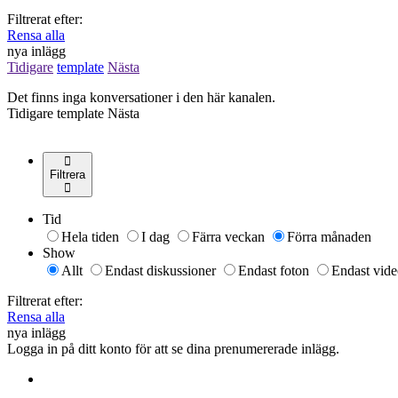
Filtrerat efter:
Rensa alla
nya inlägg
Tidigare
template
Nästa
Det finns inga konversationer i den här kanalen.
Tidigare
template
Nästa
Filtrera
Tid
Hela tiden
I dag
Färra veckan
Förra månaden
Show
Allt
Endast diskussioner
Endast foton
Endast vide
Filtrerat efter:
Rensa alla
nya inlägg
Logga in på ditt konto för att se dina prenumererade inlägg.