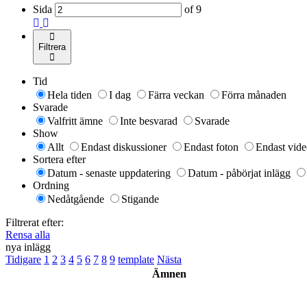
Sida
of
9
Filtrera
Tid
Hela tiden
I dag
Färra veckan
Förra månaden
Svarade
Valfritt ämne
Inte besvarad
Svarade
Show
Allt
Endast diskussioner
Endast foton
Endast vide
Sortera efter
Datum - senaste uppdatering
Datum - påbörjat inlägg
Ordning
Nedåtgående
Stigande
Filtrerat efter:
Rensa alla
nya inlägg
Tidigare
1
2
3
4
5
6
7
8
9
template
Nästa
Ämnen