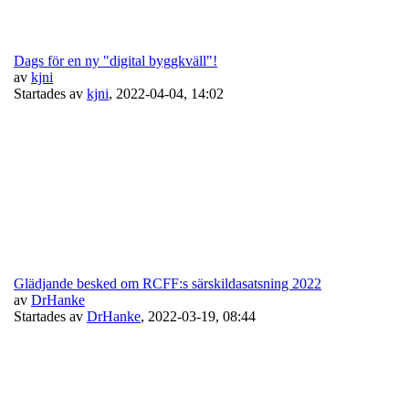
Dags för en ny "digital byggkväll"!
av
kjni
Startades av
kjni
,
2022-04-04, 14:02
Glädjande besked om RCFF:s särskildasatsning 2022
av
DrHanke
Startades av
DrHanke
,
2022-03-19, 08:44